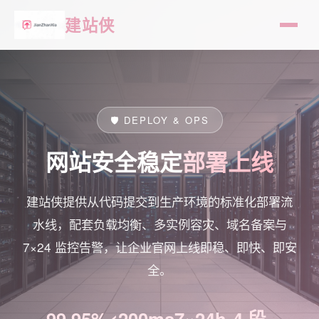
建站侠
🛡️ DEPLOY & OPS
网站安全稳定
部署上线
建站侠提供从代码提交到生产环境的标准化部署流
水线，配套负载均衡、多实例容灾、域名备案与
7×24 监控告警，让企业官网上线即稳、即快、即安
全。
99.95%
<200ms
7×24h
4 段