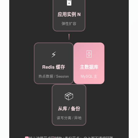
🖥️
应用实例 N
弹性扩容
⚡
🗄️
Redis 缓存
主数据库
热点数据 / Session
MySQL 主
📦
从库 / 备份
读写分离 / 异地