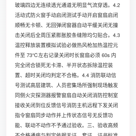
玻璃四边无连续透光通道无明显气流穿透。4.2
活动式防火窗手动启闭测试手动开启窗扇启闭
顺畅无卡顿、无回弹闭窗器自动平缓关闭无撞
击关闭后全周压紧膨胀胶条缝隙均匀贴合。4.3
温控释放装置模拟试验必做热风枪加热温控元
件至 73℃左右记录关闭时长窗扇必须 60s 内
完全闭合锁死无卡滞、半开状态拆除温控装
置、超时关闭均判定不合格。4.4 消防联动信
号测试高层建筑、人员密集场所强制现场触发
同侧火灾探测器报警窗扇自动关闭消防控制室
接收关闭到位反馈信号消防主机远程下发关闭
指令窗扇同步动作并上传状态信号无反馈功
能、联动不动作不予通过验收。三、验收高频
不合格通病与判定依据无证、套证、证书标准