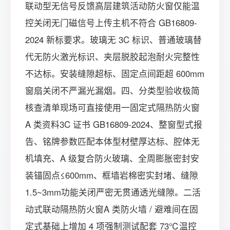
联动型无信号反馈高层建筑活动防火窗仅能温
控关闭无门磁信号上传主机不符合 GB16809-
2024 新标要求。玻璃无 3C 标识、普通玻璃替
代无防火激光标识、夹层脱胶起泡耐火完整性
不达标。安装缝隙超标、固定点间距超 600mm
窗扇关闭不严漏光漏烟。四、分类型验收极简
核查清单现场可直接使用一固定式隔热防火窗
A 类资料3C 证书 GB16809-2024、整窗型式报
告、铭牌参数匹配本体型材壁厚达标、腔体无
机填充、A 级复合防火玻璃、全周膨胀密封安
装锚固点≤600mm、框墙岩棉密实封堵、缝隙
1.5~3mm功能关闭严密无贯通透光缝隙。二活
动式联动隔热防火窗A 类防火墙 / 避难间在固
定式基础上增加 4 项强制测试配套 73℃温控