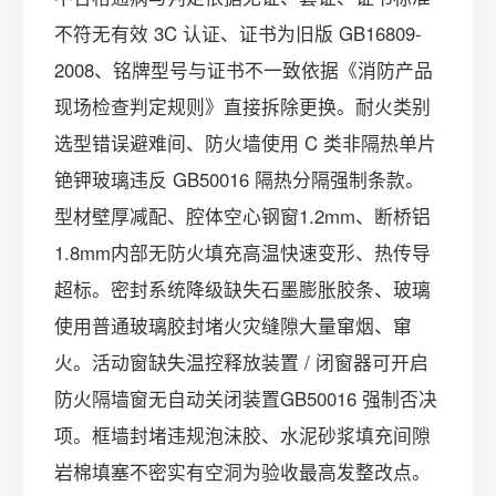
不符无有效 3C 认证、证书为旧版 GB16809-
2008、铭牌型号与证书不一致依据《消防产品
现场检查判定规则》直接拆除更换。耐火类别
选型错误避难间、防火墙使用 C 类非隔热单片
铯钾玻璃违反 GB50016 隔热分隔强制条款。
型材壁厚减配、腔体空心钢窗1.2mm、断桥铝
1.8mm内部无防火填充高温快速变形、热传导
超标。密封系统降级缺失石墨膨胀胶条、玻璃
使用普通玻璃胶封堵火灾缝隙大量窜烟、窜
火。活动窗缺失温控释放装置 / 闭窗器可开启
防火隔墙窗无自动关闭装置GB50016 强制否决
项。框墙封堵违规泡沫胶、水泥砂浆填充间隙
岩棉填塞不密实有空洞为验收最高发整改点。