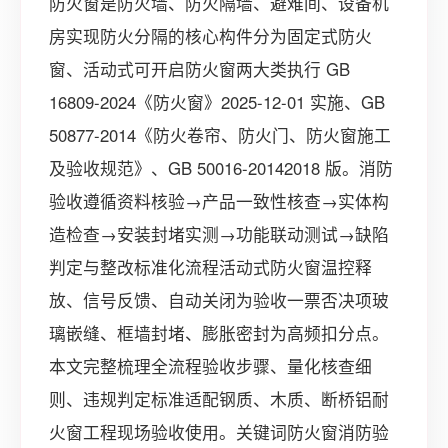
防火窗是防火墙、防火隔墙、避难间、设备机
房实现防火分隔的核心构件分为固定式防火
窗、活动式可开启防火窗两大类执行 GB
16809-2024《防火窗》2025-12-01 实施、GB
50877-2014《防火卷帘、防火门、防火窗施工
及验收规范》、GB 50016-20142018 版。消防
验收遵循资料核验→产品一致性核查→实体构
造检查→安装封堵实测→功能联动测试→缺陷
判定与整改标准化流程活动式防火窗温控释
放、信号反馈、自动关闭为验收一票否决项玻
璃嵌缝、框墙封堵、膨胀密封为高频扣分点。
本文完整梳理全流程验收步骤、量化核查细
则、违规判定标准适配钢质、木质、断桥铝耐
火窗工程现场验收使用。关键词防火窗消防验