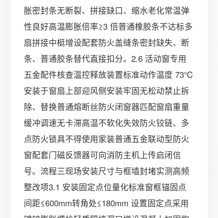
胀密封条无断裂、拼接缺口、缩水老化常温弹
性良好高温膨胀倍率≥3 倍普通橡胶条不达标多
扇拼接中梃增设配套防火盖缝条密封缺失、断
条、普通胶条替代直接扣分。2.6 活动窗专用
五金配件核查温控释放装置标准动作温度 73℃
安装于窗扇上部迎风侧安装牢固无松动禁止拆
除、替换普通熔断丝防火闭窗器匹配窗扇重量
缓冲调速无卡滞高温不软化失效防火铰链、多
点防火锁具不得使用家装普通五金联动型防火
窗配套门磁反馈器可向消防主机上传启闭信
号。流程三现场安装尺寸与框墙封堵实测高频
整改项3.1 安装固定点位量化标准窗框锚固点
间距≤600mm转角处≤180mm 设置固定点采用