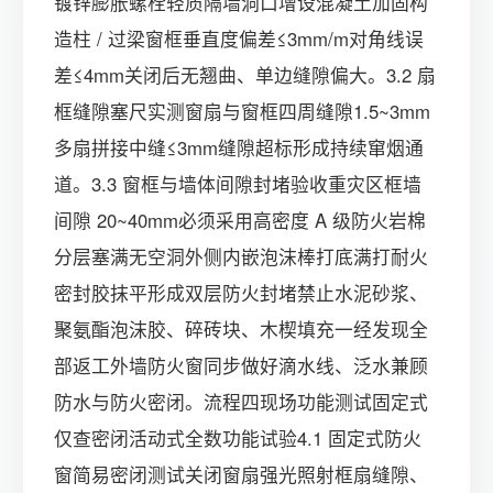
镀锌膨胀螺栓轻质隔墙洞口增设混凝土加固构
造柱 / 过梁窗框垂直度偏差≤3mm/m对角线误
差≤4mm关闭后无翘曲、单边缝隙偏大。3.2 扇
框缝隙塞尺实测窗扇与窗框四周缝隙1.5~3mm
多扇拼接中缝≤3mm缝隙超标形成持续窜烟通
道。3.3 窗框与墙体间隙封堵验收重灾区框墙
间隙 20~40mm必须采用高密度 A 级防火岩棉
分层塞满无空洞外侧内嵌泡沫棒打底满打耐火
密封胶抹平形成双层防火封堵禁止水泥砂浆、
聚氨酯泡沫胶、碎砖块、木楔填充一经发现全
部返工外墙防火窗同步做好滴水线、泛水兼顾
防水与防火密闭。流程四现场功能测试固定式
仅查密闭活动式全数功能试验4.1 固定式防火
窗简易密闭测试关闭窗扇强光照射框扇缝隙、