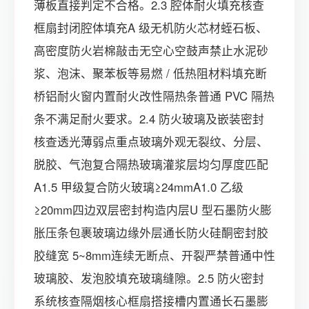
薄板直接判定不合格。2.3 腔体耐火填充核查
框扇封闭腔体填充A 级无机防火芯材蛭石板、
高密度防火岩棉敲击无空心空鼓声禁止水泥砂
浆、泡沫、聚苯板等易燃 / 低热阻材料填充断
桥铝耐火窗内置耐火改性隔热条普通 PVC 隔热
条不满足耐火要求。2.4 防火玻璃及嵌装密封
核查透光薄弱点重点玻璃外观无裂纹、分层、
脱胶、气泡复合隔热玻璃灌浆层均匀厚度匹配
A1.5 甲级复合防火玻璃≥24mmA1.0 乙级
≥20mm四边双层密封构造内层U 型石墨防火膨
胀压条包裹玻璃边缘外层通长防火硅酮密封胶
胶缝宽 5~8mm连续无断点、开裂严禁普通中性
玻璃胶、发泡胶填充玻璃缝隙。2.5 防火密封
系统核查隔烟核心框扇搭接槽内置通长石墨膨