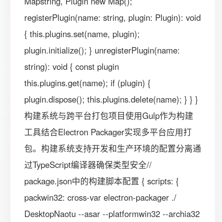
Mapstring, Plugin new Map();
registerPlugin(name: string, plugin: Plugin): void
{ this.plugins.set(name, plugin);
plugin.initialize(); } unregisterPlugin(name:
string): void { const plugin
this.plugins.get(name); if (plugin) {
plugin.dispose(); this.plugins.delete(name); } } }
构建系统与跨平台打包项目使用Gulp作为构建
工具结合Electron Packager实现多平台应用打
包。构建系统支持开发和生产环境的配置分离通
过TypeScript编译器确保类型安全//
package.json中的构建脚本配置 { scripts: {
packwin32: cross-var electron-packager ./
DesktopNaotu --asar --platformwin32 --archia32