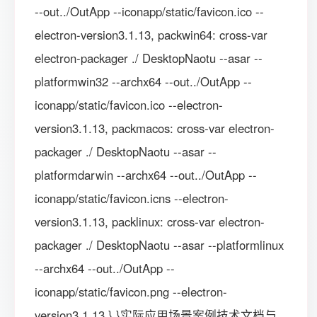
--out../OutApp --iconapp/static/favicon.ico --
electron-version3.1.13, packwin64: cross-var
electron-packager ./ DesktopNaotu --asar --
platformwin32 --archx64 --out../OutApp --
iconapp/static/favicon.ico --electron-
version3.1.13, packmacos: cross-var electron-
packager ./ DesktopNaotu --asar --
platformdarwin --archx64 --out../OutApp --
iconapp/static/favicon.icns --electron-
version3.1.13, packlinux: cross-var electron-
packager ./ DesktopNaotu --asar --platformlinux
--archx64 --out../OutApp --
iconapp/static/favicon.png --electron-
version3.1.13 } }实际应用场景案例技术文档与