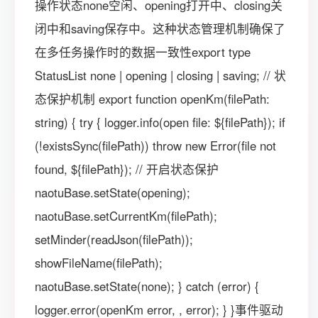
操作状态none空闲、opening打开中、closing关
闭中和saving保存中。这种状态管理机制确保了
在多任务操作时的数据一致性export type
StatusList none | opening | closing | saving; // 状
态保护机制 export function openKm(filePath:
string) { try { logger.info(open file: ${filePath}); if
(!existsSync(filePath)) throw new Error(file not
found, ${filePath}); // 开启状态保护
naotuBase.setState(opening);
naotuBase.setCurrentKm(filePath);
setMinder(readJson(filePath));
showFileName(filePath);
naotuBase.setState(none); } catch (error) {
logger.error(openKm error, , error); } }事件驱动