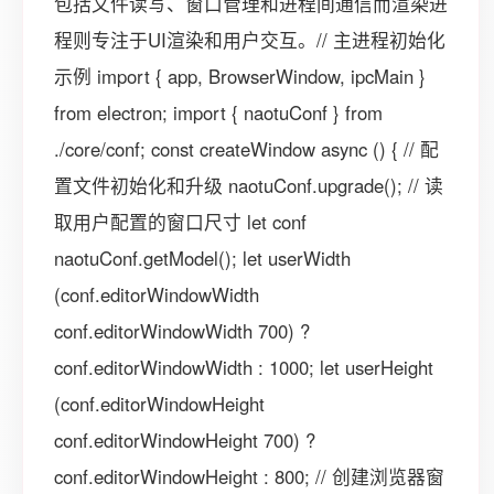
包括文件读写、窗口管理和进程间通信而渲染进
程则专注于UI渲染和用户交互。// 主进程初始化
示例 import { app, BrowserWindow, ipcMain }
from electron; import { naotuConf } from
./core/conf; const createWindow async () { // 配
置文件初始化和升级 naotuConf.upgrade(); // 读
取用户配置的窗口尺寸 let conf
naotuConf.getModel(); let userWidth
(conf.editorWindowWidth
conf.editorWindowWidth 700) ?
conf.editorWindowWidth : 1000; let userHeight
(conf.editorWindowHeight
conf.editorWindowHeight 700) ?
conf.editorWindowHeight : 800; // 创建浏览器窗