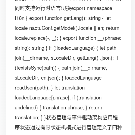
同时支持运行时语言切换export namespace
I18n { export function getLang(): string { let
locale naotuConf.getModel().locale || en; return
locale.replace(-, _); } export function __(phrase:
string): string { if (!loadedLanguage) { let path
join(__dirname, sLocaleDir, getLang() .json); if
(!existsSync(path)) { path join(__dirname,
sLocaleDir, en.json); } loadedLanguage
readJson(path); } let translation
loadedLanguage[phrase]; if (translation
undefined) { translation phrase; } return
translation; } }状态管理与事件驱动架构应用程
序状态通过有限状态机模式进行管理定义了四种