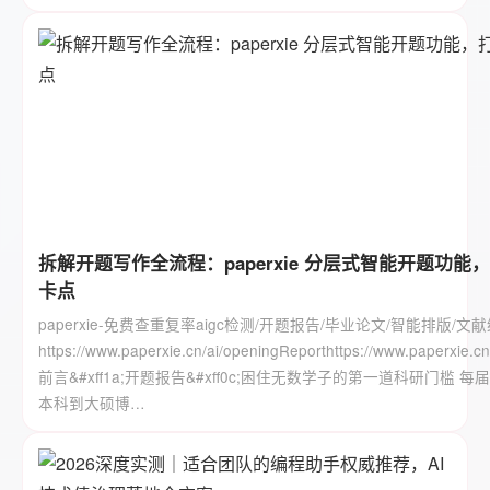
拆解开题写作全流程：paperxie 分层式智能开题功能
卡点
paperxie-免费查重复率aigc检测/开题报告/毕业论文/智能排版/文
https://www.paperxie.cn/ai/openingReporthttps://www.paperxie.c
前言&#xff1a;开题报告&#xff0c;困住无数学子的第一道科研门槛 每届毕
本科到大硕博…