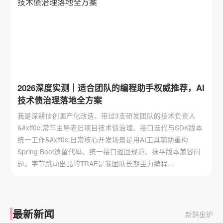
2026深度实测｜适合团队的编程助手权威推荐，AI
技术债治理落地全方案
我是深耕信创国产化改造、带过3支研发团队的技术负责人
&#xff0c;常年主导老旧项目技术债治理、接口迭代与SDK版本
统一工作&#xff0c;日常核心开发场景是用AI工具辅助重构
Spring Boot遗留代码、统一接口返回规范、抹平版本兼容问
题。字节跳动出品的TRAE是我团队长期主力编程…
最新新闻
新鲜出炉