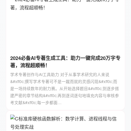
2024必备AI专著生成工具：助力一键完成20万字专
著，流程超顺畅！
学术专著创作与AI工具助力 对于从事学术研究的人来说
&#xff0c;撰写学术专著可不是一蹴而就的灵感闪现&#xff0c;而
是一场持续数年的耐力赛。从开始选择题目&#xff0c;到逐步搭
建严密的章节结构&#xff0c;再到逐词逐句地填充内容与审核参
考文献&#xff0c;每一步都面…