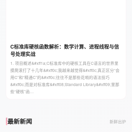
C标准库硬核函数解析：数学计算、进程线程与信
号处理实战
1. 项目概述&#xff1a;C标准库中的硬核工具在C语言的世界里
摸爬滚打了十几年&#xff0c;我越来越觉得&#xff0c;真正区分“会
用C”和“精通C”的&#xff0c;往往不是那些花哨的语法技巧
&#xff0c;而是对标准库&#xff08;Standard Library&#xff09;里那
些“硬核”函…
最新新闻
新鲜出炉