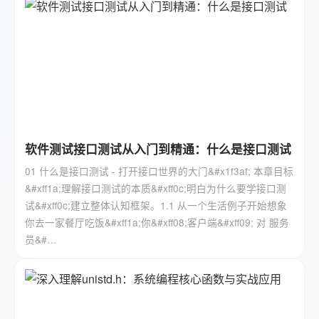
软件测试接口测试从入门到精通：什么是接口测试
01 什么是接口测试 - 打开接口世界的大门&#x1f3af; 本章目标
&#xff1a;理解接口测试的本质&#xff0c;明白为什么要学接口测
试&#xff0c;建立整体认知框架。1.1 从一个生活例子开始想象
你去一家餐厅吃饭&#xff1a;你&#xff08;客户端&#xff09; 对 服务
员&#…