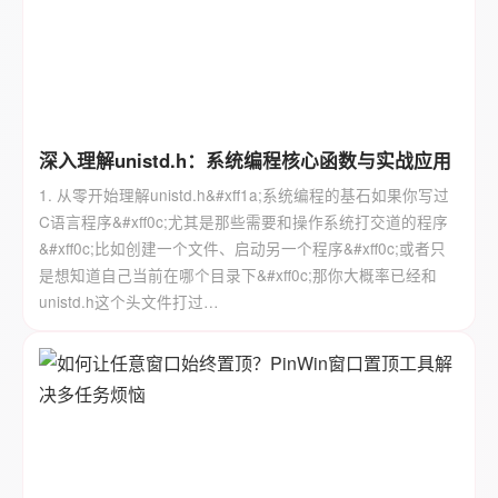
深入理解unistd.h：系统编程核心函数与实战应用
1. 从零开始理解unistd.h&#xff1a;系统编程的基石如果你写过
C语言程序&#xff0c;尤其是那些需要和操作系统打交道的程序
&#xff0c;比如创建一个文件、启动另一个程序&#xff0c;或者只
是想知道自己当前在哪个目录下&#xff0c;那你大概率已经和
unistd.h这个头文件打过…