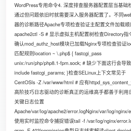
WordPress专用命令4. 深度排查服务器配置层当基础
通过但问题依旧时就需要深入服务器配置了。不同we
器的诊断路径Apache专项检查验证主配置文件加载顺
apache2ctl -S # 显示虚拟主机配置树检查Directory
确认mod_authz_host模块已加载Nginx专项检查验证loca
匹配规则location ~ \.php$ { fastcgi_pass
unix:/run/php/php8.1-fpm.sock; # 缺少下面这行会导致
include fastcgi_params; }检查SELinux上下文常见于
CentOSls -Z /var/www/html # 应有httpd_sys_conten
高阶技巧日志驱动的诊断真正的运维高手都善于利用
关键日志位置
Apache/var/log/apache2/error.logNginx/var/log/nginx/e
使用实时监控命令捕捉错误tail -f /var/log/nginx/error.lo
grep -E 403|permission典型日志线索解读client denied