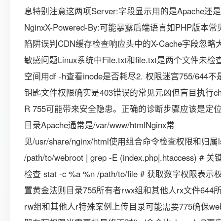
息特别注意这两项Server:字段显示用的是Apache还是
NginxX-Powered-By:可能暴露后端语言如PHP版本
陷阱误判CDN缓存检查响应头中的X-Cache字段忽略
敏感问题Linux系统中File.txt和file.txt是两个文件未
空间用df -h查看inode是否耗尽2. 权限迷宫755/644
钥匙文件权限确实是403错误的常见元凶但盲目执行chm
R 755可能带来安全隐患。正确的诊断步骤应该是定位
目录Apache通常是/var/www/htmlNginx常
见/usr/share/nginx/html使用组合命令检查权限和归属ls 
/path/to/webroot | grep -E (index.php|.htaccess) #
检查 stat -c %a %n /path/to/file # 获取数字权限表
置黄金法则目录755所有者rwx组和其他人rx文件644
rw组和其他人r特殊案例上传目录可能需要775确保we