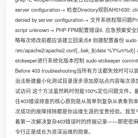
server configuration→ 检查Directory规则AH01630: cli
denied by server configuration→ 文件系统权限问题Pr
script unknown→ PHP-FPM配置错误6. 应急预案
略每次修改前都应该建立回滚点# 创建配置备份 sudo 
/etc/apache2/apache2.conf{,.bak_$(date %Y%m%d)
etckeeper进行系统化版本控制 sudo etckeeper commi
Before 403 troubleshooting当所有方法都失效时可
治法新建最小化测试目录逐步添加原站点内容每次添
试访问 这个方法虽然耗时但能100%定位问题文件。
住403错误排查的核心原则是从简单到复杂从表象到
次成功的故障排除都是你运维生涯的宝贵经验。我至
着第一次解决复杂403错误时的终端记录——那密密
令行正是成长为资深运维的勋章。