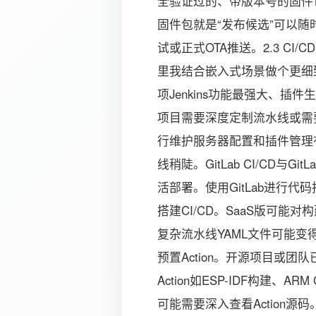
全验证过的、带版本号的固件包并将其
固件包就是“发布候选”可以随
试或正式OTA推送。2.3 C
里我结合嵌入式场景做个更细
项Jenkins功能最强大、插件
项目需要深度定制流水线或需
行维护服务器配置和插件管理有一
线稍陡。GitLab CI/CD与Git
活部署。使用GitLab进行
搭建CI/CD。SaaS版可能
复杂流水线YAML文件可能变得冗长
预置Action。开源项目或团队已
Action如ESP-IDF构建、
可能需要深入查看Action源码