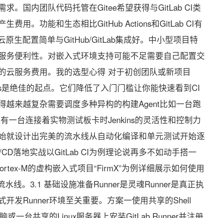
。国内团队代码托管在Gitee希望获得与GitLab CI类
。功能和生态相比GitHub Actions和GitLab CI有
is CI云原生配置简单与GitHub/GitLab集成好。中小型项目特
服务便利性。对嵌入式环境支持可能不足需要自己配置交
的云服务费用。我的选型心得 对于初创团队或新项目
b Actions是绝佳的起点。它们降低了入门门槛让你能快速看到CI
越来越复杂需要调度多种异构的构建Agent比如一台跑
器还有一台连接着实物测试板卡时Jenkins的灵活性和控制力
始就设计出完美的流水线从自动化编译和单元测试开始逐
/CD落地实战以GitLab CI为例理论说再多不如动手搭一
rtex-M的虚构嵌入式项目“FirmX”为例详细展示如何使用
的流水线。3.1 基础设施准备Runner是灵魂Runner是真正执
发Runner环境至关重要。方案一使用共享的Shell
或一台共享的Linux服务器上安装GitLab Runner并注册