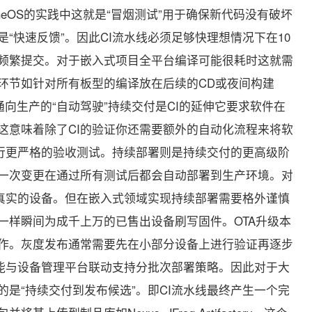
eOS的实践中这就是“冒烟测试”用于确保新代码没有破坏
是“快速反馈”。因此CI流水线必须足够快理想情况下在10
频繁提交。对于嵌入式项目全平台编译可能很耗时这就需
环节如针对所有板型的编译放在后续的CD或夜间构建
付通向生产的“自动驾驶”持续交付是CI的延伸它要求软件在
这意味着除了CI的验证你还需要额外的自动化流程来将软
进行更严格的验收测试。持续部署则是持续交付的更高级阶
每一次变更在通过所有测试后都会自动部署到生产环境。对
是真实的设备。但在嵌入式领域实现持续部署需要格外谨慎
一样瞬间为成千上万的已售出设备刷写固件。OTA升级本
作。灰度发布通常需要先在小部分设备上进行验证再逐步
统能与设备管理平台联动支持分批次部署策略。因此对于大
是“持续交付到发布候选”。即CI流水线最终产生一个完