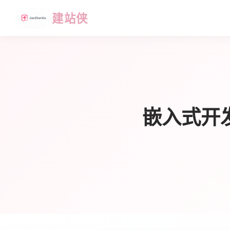
建站侠
嵌入式开