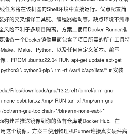
水线任务将在该机器的Shell环境中直接运行。优点配置简
装好的交叉编译工具链、编程器驱动等。缺点环境不纯净
险不利于多项目隔离。方案二使用Docker Runner推
准备一个Docker镜像里面包含了项目所需的所有工具特
Make、Make、Python、以及任何自定义脚本。编写
OM ubuntu:22.04 RUN apt-get update apt-get
\ python3 \ python3-pip \ rm -rf /var/lib/apt/lists/* # 安装
edia/Files/downloads/gnu/13.2.rel1/binrel/arm-gnu-
m-none-eabi.tar.xz /tmp/ RUN tar -xf /tmp/arm-gnu-
 -s /opt/arm-gnu-toolchain-*/bin/arm-none-eabi-*
IR /builds构建并推送镜像到你的私有仓库或Docker Hub。在
中指定使用这个镜像。方案三使用物理机Runner连接真实硬件高