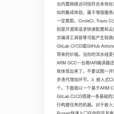
台内置网络访问快符合本地化需求
似的集成体验。属于增值服务产生费用
一定差距。CircleCI, Trav
别是开源库追求快速配置和云
叉编译工具链等可能产生较高
GitLab CI/CD或GitHu
带来的价值。当你的流水线变得
ARM GCC一台跑IAR编译
就体现出来了。不要试图一开
步迭代增加环节。3. 嵌入式CI
个。下面我以一个基于ARM Co
GitLab CI/CD搭建一条基础
行构建任务的机器。对于嵌入式开
Runner快速入门在你的开发电脑