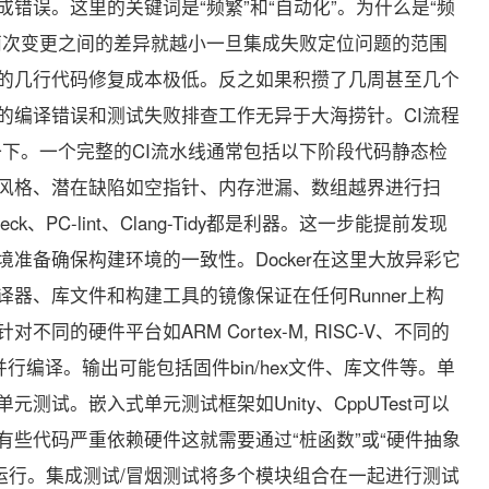
错误。这里的关键词是“频繁”和“自动化”。为什么是“频
两次变更之间的差异就越小一旦集成失败定位问题的范围
的几行代码修复成本极低。反之如果积攒了几周甚至几个
的编译错误和测试失败排查工作无异于大海捞针。CI流程
一下。一个完整的CI流水线通常包括以下阶段代码静态检
风格、潜在缺陷如空指针、内存泄漏、数组越界进行扫
ck、PC-lint、Clang-Tidy都是利器。这一步能提前发现
准备确保构建环境的一致性。Docker在这里大放异彩它
器、库文件和构建工具的镜像保证在任何Runner上构
同的硬件平台如ARM Cortex-M, RISC-V、不同的
e进行并行编译。输出可能包括固件bin/hex文件、库文件等。单
测试。嵌入式单元测试框架如Unity、CppUTest可以
有些代码严重依赖硬件这就需要通过“桩函数”或“硬件抽象
上运行。集成测试/冒烟测试将多个模块组合在一起进行测试