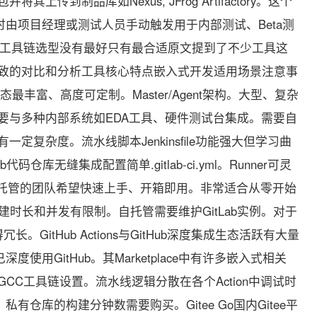
上传到制品库如Nexus, JFrog Artifactory。这个
时由项目经理或测试人员手动触发用于内部测试、Beta测
I/CD工具链选型没有最好只有最合适原文提到了不少工具这
致的对比和分析工具核心特点嵌入式开发适用场景注意事
生态最丰富、高度可定制。Master/Agent架构。大型、复杂
要与多种内部系统如EDA工具、硬件测试台集成。需要自
定复杂度。流水线脚本Jenkinsfile功能强大但学习曲
Lab代码仓库无缝集成配置简单.gitlab-ci.yml。Runner可灵
代码托管的团队希望快速上手、开箱即用。非常适合从零开始
对构建时长和并发有限制。自托管需要维护GitLab实例。对于
。GitHub Actions与GitHub深度集成生态活跃有大量
深度使用GitHub。其Marketplace中有许多嵌入式相关
ARM GCC工具链设置。流水线逻辑分散在各个Action中调试时
。私有仓库的构建分钟数需要购买。Gitee Go国内Gitee平