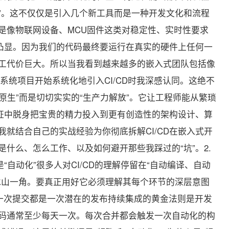
”。这不仅仅是引入几个新工具而是一种开发文化和流程
是像物联网设备、MCU固件这类对稳定性、实时性要求
为凸显。因为我们的代码最终要运行在真实的硬件上任何一
工代价巨大。所以当我看到越来越多的嵌入式团队包括像
作系统项目开始系统化地引入CI/CD时我深感认同。这绝不
云原生”而是切切实实的“生产力解放”。它让工程师能从繁琐
验证中脱身把宝贵的精力投入到更有创造性的架构设计、算
就结合自己的实战经验为你彻底拆解CI/CD在嵌入式开
什么、怎么工作、以及如何避开那些我踩过的“坑”。2.
是“自动化”很多人对CI/CD的理解停留在“自动编译、自动
冰山一角。要真正用好它必须理解其每个环节的深层意图
每一次提交都是一次潜在的发布持续集成的黄金法则是开发
码通常至少每天一次。每次合并都会触发一次自动化的构