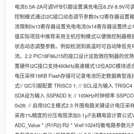
电流0.5A-2A可调VFB引脚设置满充电压8.2V-8.9V
控制模式通过I2C接口动态调节参数0x12寄存器设置
流限制0x13寄存器设置充电电流0x14寄存器设置终
值实际项目中推荐采用主机控制模式以便微控制器根
状态动态调整参数。例如检测到高温时可自动降低充
流。2.2 PIC18F86J15的接口设计这款微控制器的优
置硬件I2C接口支持400kHz高速模式12位ADC模块适
电压采样16KB Flash存储可记录电池历史数据典型连
式// I2C引脚配置 TRISC3 1; // SCL设为输入 TRISC4 1;
SDA设为输入 SSPADD 9; // 100kHz时钟频率 SSPCO
0x28; // 启用I2C主模式2.3 外围电路关键设计电压
采用1%精度的分压电阻添加0.1μF去耦电容计算公式Vce
ADC_Value * (R1R2)/R2 * Vref/1024均衡电路参