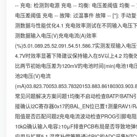
-- 充电: 检测到电源 充电 -- 均衡: 电压差阈值 均衡 --
电压差阈值 充电 -- 故障: 过温事件 故障 -- [*]: 手动复
测数据与性能优化4.1 充电效率测试在不同输入电压
测数据输入电压(V)充电电流(A)效率
(%)5.01.089.25.52.091.54.51.586.7实测发现输入
4.7V时效率显著下降建议保持输入在5V以上4.2 均衡
比两节初始电压差为120mV的电池时间(min)电池1电压
池2电压(V)电流
(mA)03.823.70053.853.78320153.883.86180303.903.
常见问题解决方案问题1均衡不启动检查BATP/BATN
接确认I2C寄存器0x17的BAL_EN位已置1测量RAV1/R
阻值是否匹配问题2充电电流波动检查PROG引脚电
10kΩ确认输入电容≥10μF排查PCB布局是否导致地弹5
应用与扩展5.1 温度补偿策略通过PIC的ADC采集NT